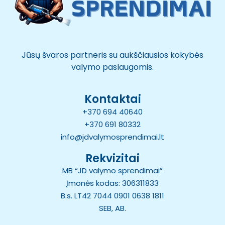
Jūsų švaros partneris su aukščiausios kokybės
valymo paslaugomis.
Kontaktai
+370 694 40640
+370 691 80332
info@jdvalymosprendimai.lt
Rekvizitai
MB “JD valymo sprendimai”
Įmonės kodas: 306311833
B.s. LT42 7044 0901 0638 1811
SEB, AB.