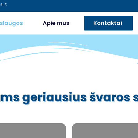
.lt
slaugos
Apie mus
Kontaktai
ums geriausius švaros 