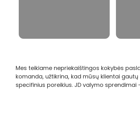
mikroorganizmų.
jos v
Sužinoti daugiau
Mes teikiame nepriekaištingos kokybės pasla
komanda, užtikrina, kad mūsų klientai gautų 
specifinius poreikius. JD valymo sprendimai
Turite mums klausimų?
Susisiekite su mūsų specialistais ir rasim