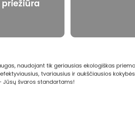
priežiūra
isada būtų saugios ir švarios.
nepriekaištingai.
Sužinoti daugiau
Sužinoti daugiau
ugas, naudojant tik geriausias ekologiškas priem
efektyviausius, tvariausius ir aukščiausios kokybė
 – Jūsų švaros standartams!
e Jums geriausius valymo sprendimus!