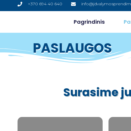
+370 694 40 640
info@jdvalymosprendimai
Pagrindinis
Pa
PASLAUGOS
Surasime j